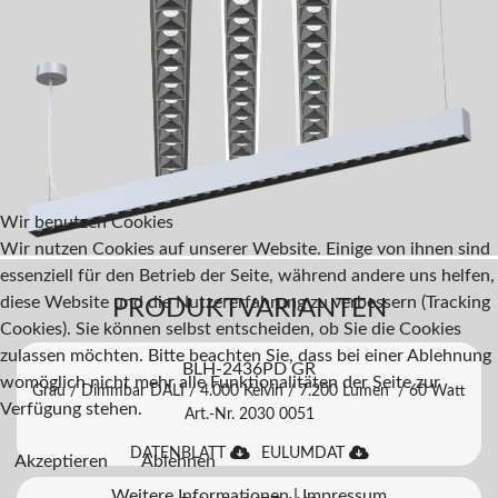
Wir benutzen Cookies
Wir nutzen Cookies auf unserer Website. Einige von ihnen sind
essenziell für den Betrieb der Seite, während andere uns helfen,
diese Website und die Nutzererfahrung zu verbessern (Tracking
PRODUKTVARIANTEN
Cookies). Sie können selbst entscheiden, ob Sie die Cookies
zulassen möchten. Bitte beachten Sie, dass bei einer Ablehnung
BLH-2436PD GR
womöglich nicht mehr alle Funktionalitäten der Seite zur
Grau / Dimmbar DALI / 4.000 Kelvin / 7.200 Lumen / 60 Watt
Verfügung stehen.
Art.-Nr. 2030 0051
DATENBLATT
EULUMDAT
Akzeptieren
Ablehnen
Weitere Informationen
|
Impressum