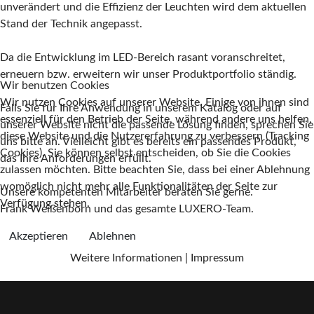
unverändert und die Effizienz der Leuchten wird dem aktuellen
Stand der Technik angepasst.
Da die Entwicklung im LED-Bereich rasant voranschreitet,
erneuern bzw. erweitern wir unser Produktportfolio ständig.
Wir benutzen Cookies
Wir nutzen Cookies auf unserer Website. Einige von ihnen sind
Falls Sie für Ihre Anwendung in unserem Katalog oder auf
essenziell für den Betrieb der Seite, während andere uns helfen,
unserer Website nicht die passende Lösung finden, sprechen Sie
diese Website und die Nutzererfahrung zu verbessern (Tracking
uns bitte an. Vielleicht gibt es bereits ein passendes Produkt,
Cookies). Sie können selbst entscheiden, ob Sie die Cookies
das Ihre Anforderungen erfüllt.
zulassen möchten. Bitte beachten Sie, dass bei einer Ablehnung
womöglich nicht mehr alle Funktionalitäten der Seite zur
Unsere kompetenten Mitarbeiter beraten Sie gerne.
Verfügung stehen.
Frank Weißenborn und das gesamte LUXERO-Team.
Akzeptieren
Ablehnen
Weitere Informationen
|
Impressum